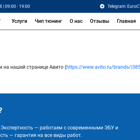
 | 09:00 - 19:00
Telegram: EuroC
Услуги
Чип тюнинг
О нас
Отзывы
Главная
и на нашей странице Авито (
https://www.avito.ru/brands/i38
?
✅ Экспертность — работаем с современными ЭБУ и
ть — гарантия на все виды работ.