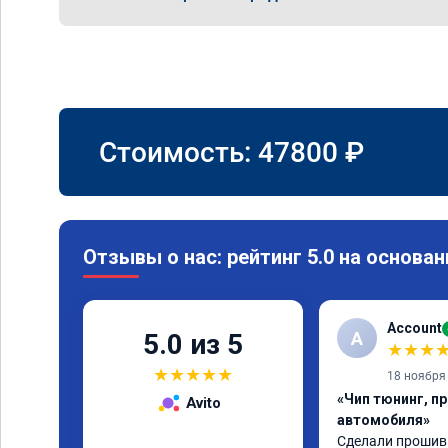
Стоимость:
47800
₽
Отзывы о нас: рейтинг 5.0 на основан
Account
A
5.0 из 5
★
★
★
★
★
★
★
★
18 ноября
«Чип тюнинг, п
Avito
автомобиля»
Сделали прошивку