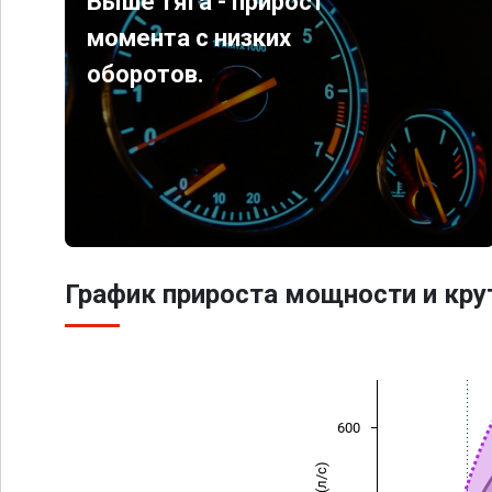
Выше тяга - прирост
момента с низких
оборотов.
График прироста мощности и кр
600