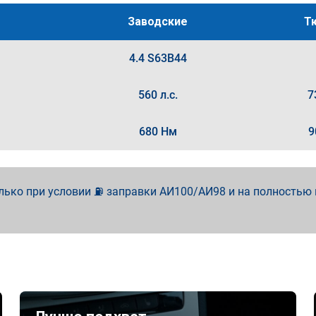
Заводские
Т
4.4 S63B44
560 л.с.
7
680 Нм
9
лько при условии ⛽ заправки АИ100/АИ98 и на полностью