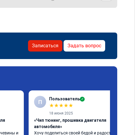
Записаться
Задать вопрос
Пользователь
✓
П
★
★
★
★
★
18 июня 2025
еля
«Чип тюнинг, прошивка двигателя
автомобиля»
чевины и 
Хочу поделиться своей бедой и радостью.
