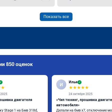
Показать все
ии 850 оценок
Илья
✓
✓
И
★
★
★
★
★
★
★
 2025
24 октября 2025
рошивка двигателя
«Чип тюнинг, прошивка двигат
автомобиля»
 Stage 1 на Бмв 318d, 
Делали на бмв х7, отключение мо