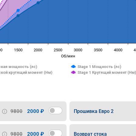
00
1500
2000
2500
3000
3500
4000
4
Об/мин
кая мощность (лс)
Stage 1 Мощность (лс)
кой крутящий момент (Нм)
Stage 1 Крутящий момент (Нм
9800
2000 ₽
Прошивка Евро 2
9800
2000 ₽
Возврат стока