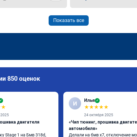
Показать все
ии 850 оценок
Илья
✓
✓
И
★
★
★
★
★
★
★
 2025
24 октября 2025
рошивка двигателя
«Чип тюнинг, прошивка двигат
автомобиля»
 Stage 1 на Бмв 318d, 
Делали на бмв х7, отключение мо