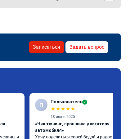
Записаться
Задать вопрос
Пользователь
✓
П
★
★
★
★
★
18 июня 2025
еля
«Чип тюнинг, прошивка двигателя
автомобиля»
чевины и 
Хочу поделиться своей бедой и радостью.
