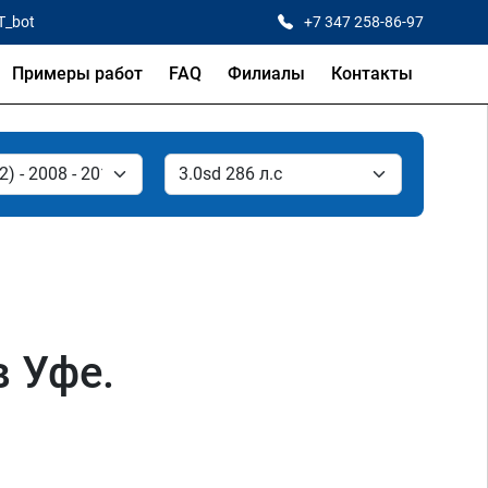
T_bot
+7 347 258-86-97
Примеры работ
FAQ
Филиалы
Контакты
в Уфе.