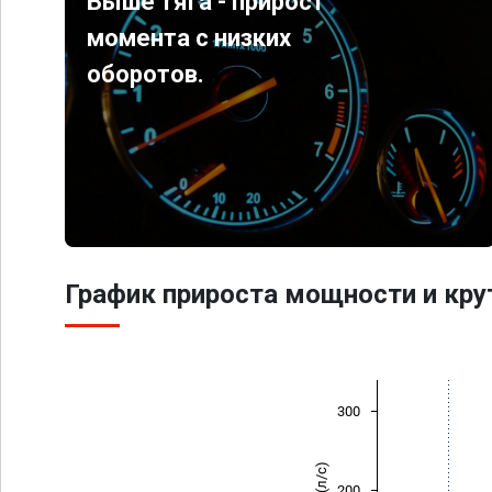
Выше тяга - прирост
момента с низких
оборотов.
График прироста мощности и кр
300
200