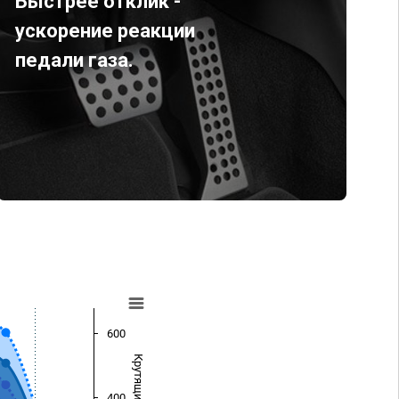
Быстрее отклик -
ускорение реакции
педали газа.
600
400