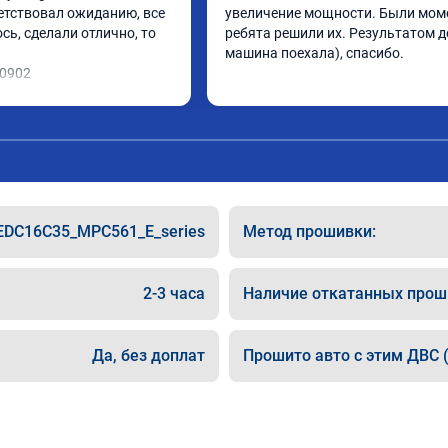
етствовал ожиданию, все 
увеличение мощности. Были моме
ь, сделали отлично, то 
ребята решили их. Результатом до
машина поехала), спасибо.
10902
EDC16C35_MPC561_E_series
Метод прошивки:
2-3 часа
Наличие откатанных прош
Да, без доплат
Прошито авто с этим ДВС (