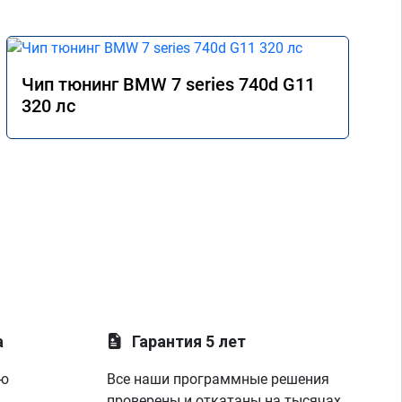
заработала,но не так как надо,парни 
нашли проблему по форсунки первого 
цилиндра,льет,еду к себе в гараж,меняю и 
ура, всё стало четко,два месяца я катался 
по сервисам Томска,мне то одно скажут,то 
Чип тюнинг BMW 7 series 740d G11
другое,менял всё что говорили,но никто 
320 лс
так и не догадался до правды,а эти 
мастера просто смотрела на показания на 
лаунче увидели что не так с машино!
покатался,понаблюдал,радуюсь,заехал к 
парням,они бесплатно подключили 
диагностику,глянули что всё нормально и 
я поехал радостный,записавшись к ним 
же на чип тюнинг,парни вы лучшие!
спасибо вашей команде за отличную 
работу,сервис отличный, рекомендую!
всем добра)
а
Гарантия 5 лет
ую
Все наши программные решения
проверены и откатаны на тысячах