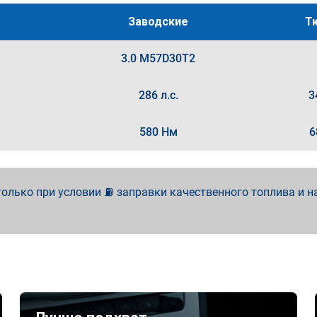
Заводские
Т
3.0 M57D30T2
286 л.с.
3
580 Нм
6
олько при условии ⛽ заправки качественного топлива и н