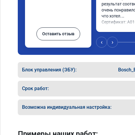
результат соотв
очень понравилос
что хотел.

Сертификат: A0
Оставить отзыв
‹
›
Блок управления (ЭБУ):
Bosch_
Срок работ:
Возможна индивидуальная настройка:
Примеры наших работ: