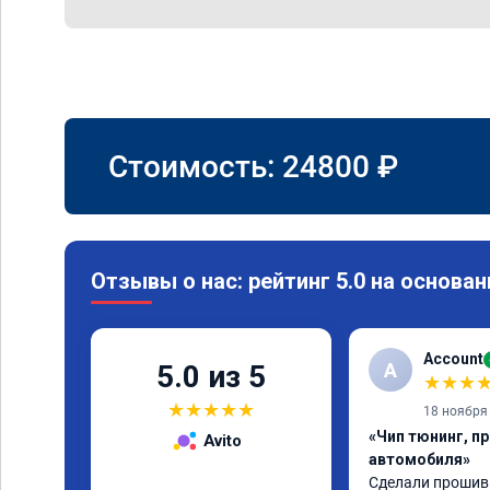
Стоимость:
24800
₽
Отзывы о нас: рейтинг 5.0 на основан
Account
A
5.0 из 5
★
★
★
★
★
★
★
★
18 ноября
«Чип тюнинг, п
Avito
автомобиля»
Сделали прошивку