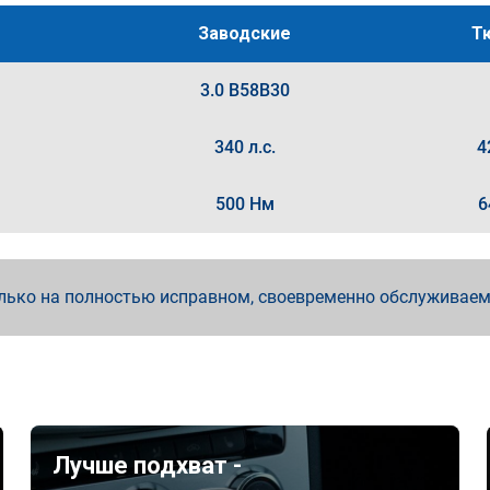
Заводские
Т
3.0 B58B30
340 л.с.
4
500 Нм
6
лько на полностью исправном, своевременно обслуживае
Лучше подхват -