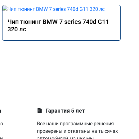
нашли проблему по форсунки первого 
цилиндра,льет,еду к себе в гараж,меняю и 
ура, всё стало четко,два месяца я катался 
по сервисам Томска,мне то одно скажут,то 
Чип тюнинг BMW 7 series 740d G11
другое,менял всё что говорили,но никто 
320 лс
так и не догадался до правды,а эти 
мастера просто смотрела на показания на 
лаунче увидели что не так с машино!
покатался,понаблюдал,радуюсь,заехал к 
парням,они бесплатно подключили 
диагностику,глянули что всё нормально и 
я поехал радостный,записавшись к ним 
же на чип тюнинг,парни вы лучшие!
спасибо вашей команде за отличную 
работу,сервис отличный, рекомендую!
всем добра)
а
Гарантия 5 лет
ую
Все наши программные решения
проверены и откатаны на тысячах
 и
автомобилей, на них мы