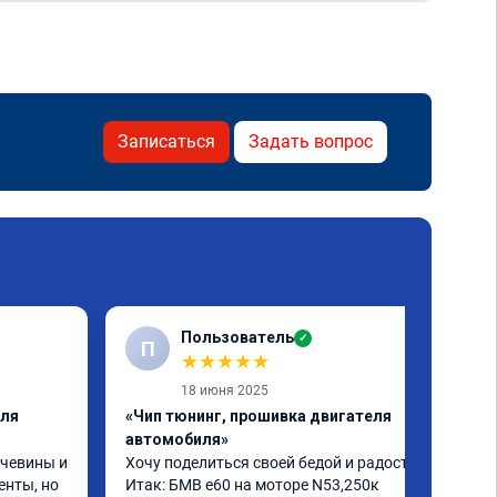
Записаться
Задать вопрос
Пользователь
✓
П
★
★
★
★
★
18 июня 2025
еля
«Чип тюнинг, прошивка двигателя
автомобиля»
чевины и 
Хочу поделиться своей бедой и радостью.

нты, но 
Итак: БМВ е60 на моторе N53,250к 