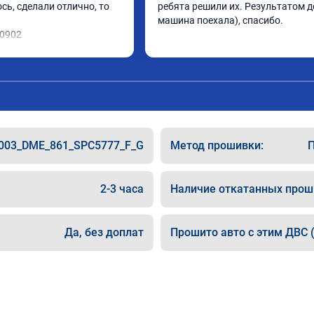
ь, сделали отлично, то 
ребята решили их. Результатом до
машина поехала), спасибо.
10902
003_DME_861_SPC5777_F_G
Метод прошивки:
П
2-3 часа
Наличие откатанных прош
Да, без доплат
Прошито авто с этим ДВС (