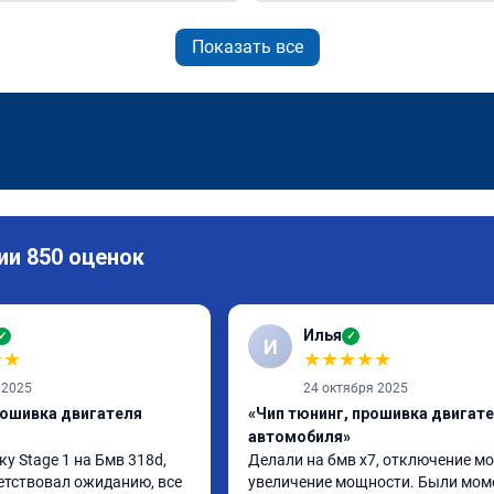
Показать все
ии 850 оценок
Илья
✓
✓
И
★
★
★
★
★
★
★
 2025
24 октября 2025
рошивка двигателя
«Чип тюнинг, прошивка двигат
автомобиля»
 Stage 1 на Бмв 318d, 
Делали на бмв х7, отключение мо
етствовал ожиданию, все 
увеличение мощности. Были моме