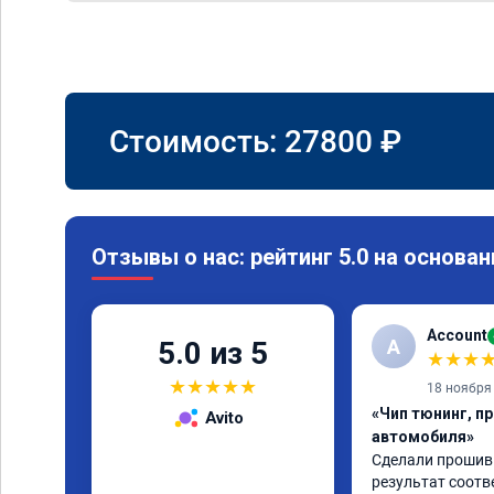
Стоимость:
27800
₽
Отзывы о нас: рейтинг 5.0 на основан
Account
A
5.0 из 5
★
★
★
★
★
★
★
★
18 ноября
«Чип тюнинг, п
Avito
автомобиля»
Сделали прошивку
результат соотв