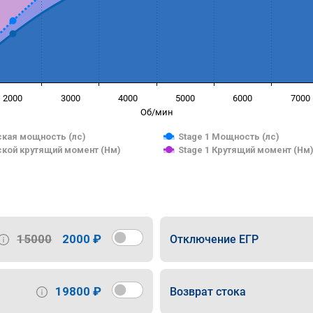
2000
3000
4000
5000
6000
7000
Об/мин
кая мощность (лс)
Stage 1 Мощность (лс)
кой крутящий момент (Нм)
Stage 1 Крутящий момент (Нм
15000
2000 ₽
Отключение ЕГР
19800 ₽
Возврат стока