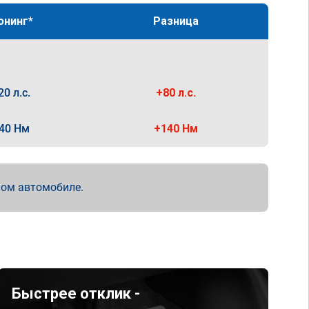
юнинг*
Разница
20 л.с.
+80 л.с.
40 Нм
+140 Нм
мом автомобиле.
Быстрее отклик -