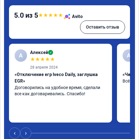
5.0 из 5
★
★
★
★
★
Avito
Оставить отзыв
Алексей
✓
А
А
★
★
★
★
★
28 апреля 2024
«Отключение егр Iveco Daily, заглушка
«Чип тю
EGR»
Всё на 
Договорились на удобное время, сделали 
все как договаривались. Спасибо!
‹
›