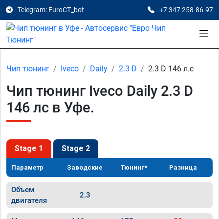
Telegram: EuroCT_bot
+7 347 258-86-97
Чип тюнинг
Iveco
Daily
2.3 D
2.3 D 146 л.с
Чип тюнинг Iveco Daily 2.3 D
146 лс в Уфе.
Stage 1
Stage 2
Параметр
Заводские
Тюнинг*
Разница
Объем
2.3
двигателя