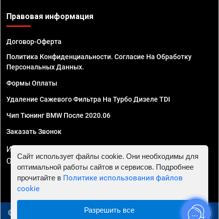
Правовая информация
Договор-Оферта
Политика Конфиденциальности. Согласие На Обработку
Персональных Данных.
Формы Оплаты
Удаление Сажевого Фильтра На Турбо Дизеле TDI
Чип Тюнинг BMW После 2020.06
Заказать Звонок
ИП Смирнов Георгий Павлович. ИНН 781302555843,
Сайт использует файлы cookie. Они необходимы для
ОГРНИП 324470400032610
оптимальной работы сайтов и сервисов. Подробнее
прочитайте в
Политике использования файлов
cookie
Разрешить все
© 2010 - 2026 Чип тюнинг в Уфе - Автосервис "Евро Чип