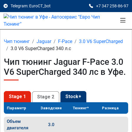
Telegram: EuroCT_bot
+7 347 258-86-97
Чип тюнинг
Jaguar
F-Pace
3.0 V6 SuperCharged
3.0 V6 SuperCharged 340 л.с
Чип тюнинг Jaguar F-Pace 3.0
V6 SuperCharged 340 лс в Уфе.
Stage 1
Stock+
Stage 2
Параметр
Заводские
Тюнинг*
Разница
Объем
3.0
двигателя