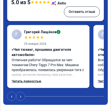
5.0 из 5
★
★
★
★
★
Avito
Оставить отзыв
Григорий Лащёнов
✓
Г
Г
★
★
★
★
★
29 января 2026
«Чип тюнинг, прошивка двигателя
«Чип тю
автомобиля»
отключе
Отличная работа! Обращался за чип-
Всем до
тюнингом Chery Tiggo 7 Pro Max. Машина 
собирал
преобразилась: появилась уверенная тяга с 
Обратил
низов, исчезли провалы при разгоне. 
всё в п
Расход в спокойном режиме даже немного 
записал
Читать полностью
Читать 
снизился. Все сделали профессионально, с 
часа и 
подробной консультацией. Рекомендую 
,спасиб
всем, кто сомневается.
ао11462
‹
›