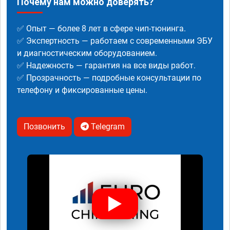
Почему нам можно доверять?
✅ Опыт — более 8 лет в сфере чип-тюнинга.
✅ Экспертность — работаем с современными ЭБУ
и диагностическим оборудованием.
✅ Надежность — гарантия на все виды работ.
✅ Прозрачность — подробные консультации по
телефону и фиксированные цены.
Позвонить
Telegram