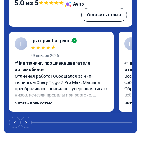
5.0 из 5
★
★
★
★
★
Avito
Оставить отзыв
Григорий Лащёнов
✓
Г
Г
★
★
★
★
★
29 января 2026
«Чип тюнинг, прошивка двигателя
«Чип тю
автомобиля»
отключе
Отличная работа! Обращался за чип-
Всем до
тюнингом Chery Tiggo 7 Pro Max. Машина 
собирал
преобразилась: появилась уверенная тяга с 
Обратил
низов, исчезли провалы при разгоне. 
всё в п
Расход в спокойном режиме даже немного 
записал
Читать полностью
Читать 
снизился. Все сделали профессионально, с 
часа и 
подробной консультацией. Рекомендую 
,спасиб
всем, кто сомневается.
ао11462
‹
›