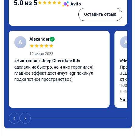
5.0 из 5
★
★
★
★
★
Avito
Оставить отзыв
Alexander
✓
A
А
★
★
★
★
★
19 июня 2023
«Чип тюнинг Jeep Cherokee KJ»
«Чип тю
сделали не быстро, но и яне торопился) 
Прошили
главное эффект достигнут. egr покинул 
JEEP CH
подкапотное пространство :)
отключи
100%, д
низах в
интерес
Читать 
мастер 
Короче,
‹
›