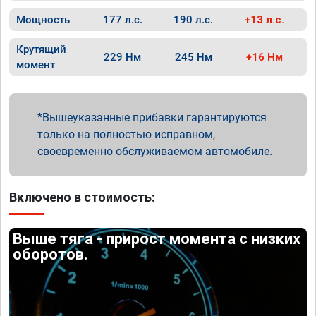
Мощность
177 л.с.
190 л.с.
+13 л.с.
Крутящий
229 Нм
245 Нм
+16 Нм
момент
Вышеуказанные прибавки гарантируются
только на полностью исправном,
своевременно обслуживаемом автомобиле.
Включено в стоимость:
Выше тяга - прирост момента с низких
оборотов.