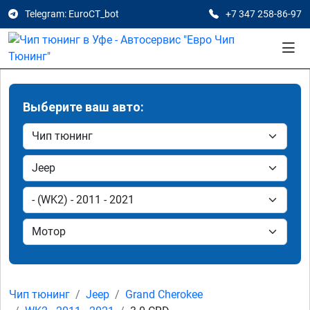
Telegram: EuroCT_bot
+7 347 258-86-97
Выберите ваш авто:
Чип тюнинг
Jeep
Grand Cherokee