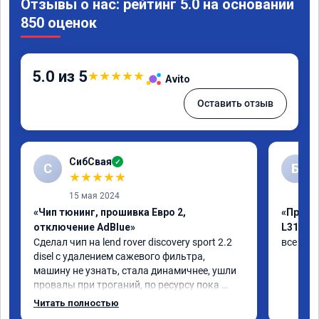
Отзывы о нас: рейтинг 5.0 на основании
850 оценок
5.0 из 5
★
★
★
★
★
Avito
Оставить отзыв
СибСвая
✓
С
Б
★
★
★
★
★
15 мая 2024
«Чип тюнинг, прошивка Евро 2,
«Прошив
отключение AdBlue»
L319»
Сделал чип на lend rover discovery sport 2.2 
все был
disel с удалением сажевого фильтра, 
машину не узнать, стала динамичнее, ушли 
провалы при троганий, по ресурсу пока 
незнаю, время покажет, короче 
Читать полностью
рекомендую!