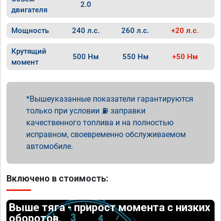
2.0
двигателя
Мощность
240 л.с.
260 л.с.
+20 л.с.
Крутящий
500 Нм
550 Нм
+50 Нм
момент
Вышеуказанные показатели гарантируются
только при условии ⛽ заправки
качественного топлива и на полностью
исправном, своевременно обслуживаемом
автомобиле.
Включено в стоимость:
Выше тяга - прирост момента с низких
оборотов.