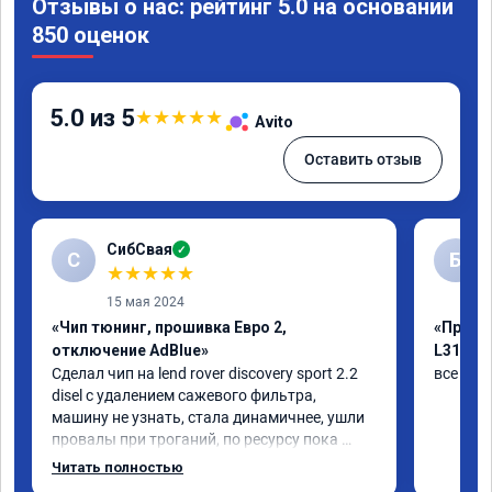
Отзывы о нас: рейтинг 5.0 на основании
850 оценок
5.0 из 5
★
★
★
★
★
Avito
Оставить отзыв
СибСвая
✓
С
Б
★
★
★
★
★
15 мая 2024
«Чип тюнинг, прошивка Евро 2,
«Прошив
отключение AdBlue»
L319»
Сделал чип на lend rover discovery sport 2.2 
все был
disel с удалением сажевого фильтра, 
машину не узнать, стала динамичнее, ушли 
провалы при троганий, по ресурсу пока 
незнаю, время покажет, короче 
Читать полностью
рекомендую!