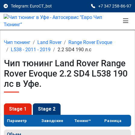
Telegram: EuroCT_bot
+7 347 258-86-97
Чип тюнинг
Land Rover
Range Rover Evoque
L538 - 2011 - 2019
2.2 SD4 190 л.с
Чип тюнинг Land Rover Range
Rover Evoque 2.2 SD4 L538 190
лс в Уфе.
Stage 1
Stage 2
Параметр
Заводские
Тюнинг*
Разница
Объем