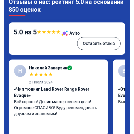
Отзывы о нас: рейтинг 5.0 на основании
850 оценок
5.0 из 5
★
★
★
★
★
Avito
Оставить отзыв
Николай Заварзин
✓
Н
В
★
★
★
★
★
21 июля 2024
«Чип тюнинг Land Rover Range Rover
«Отключ
Evoque»
Evoque
Всё хорошо! Денис мастер своего дела! 
Быстро 
Огромное СПАСИБО! Буду рекомендовать 
друзьям и знакомым!