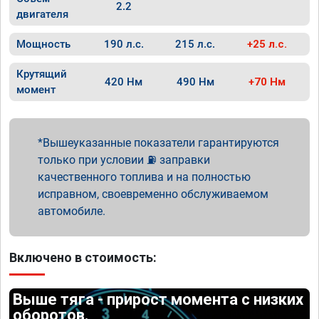
2.2
двигателя
Мощность
190 л.с.
215 л.с.
+25 л.с.
Крутящий
420 Нм
490 Нм
+70 Нм
момент
Вышеуказанные показатели гарантируются
только при условии ⛽ заправки
качественного топлива и на полностью
исправном, своевременно обслуживаемом
автомобиле.
Включено в стоимость:
Выше тяга - прирост момента с низких
оборотов.