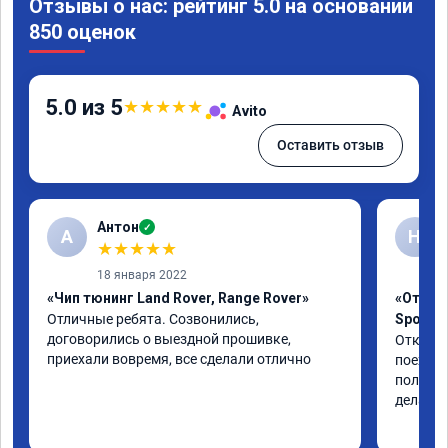
Отзывы о нас: рейтинг 5.0 на основании
850 оценок
5.0 из 5
★
★
★
★
★
Avito
Оставить отзыв
Антон
✓
А
Н
★
★
★
★
★
18 января 2022
«Чип тюнинг Land Rover, Range Rover»
«Отключ
Отличные ребята. Созвонились, 
Sport L
договорились о выездной прошивке, 
Отключи
приехали вовремя, все сделали отлично
поехала
полет н
дела. Р