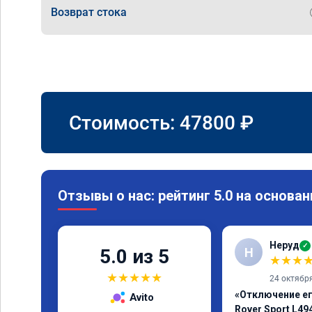
Возврат стока
Стоимость:
47800
₽
Отзывы о нас: рейтинг 5.0 на основан
Неруд
✓
Н
5.0 из 5
★
★
★
★
★
★
★
★
24 октябр
«Отключение ег
Avito
Rover Sport L49