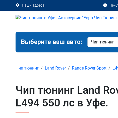
Наши адреса
Пн-Сб
Выберите ваш авто:
Чип тюнинг
Land Rover
Range Rover Sport
L4
Чип тюнинг Land Rov
L494 550 лс в Уфе.