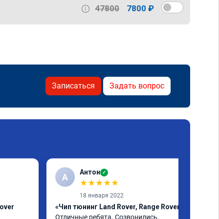
47800
7800 ₽
Записаться
Задать вопрос
Антон
✓
А
★
★
★
★
★
18 января 2022
over
«Чип тюнинг Land Rover, Range Rover»
Отличные ребята. Созвонились, 