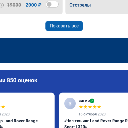
19000
2000 ₽
Отстрелы
Показать все
ии 850 оценок
загир
✓
З
★
★
★
★
★
★
★
я 2023
16 октября 2023
р Land Rover Range
«Чип тюнинг Land Rover Range R
4»
Sport L320»