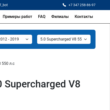
T_bot
+7 347 258-86-97
Примеры работ
FAQ
Филиалы
Контакты
 550 л.с
0 Supercharged V8