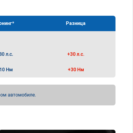
юнинг*
Разница
80 л.с.
+30 л.с.
10 Нм
+30 Нм
мом автомобиле.