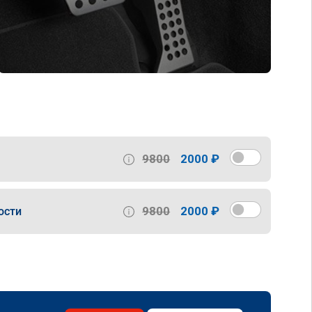
9800
2000 ₽
9800
2000 ₽
ости