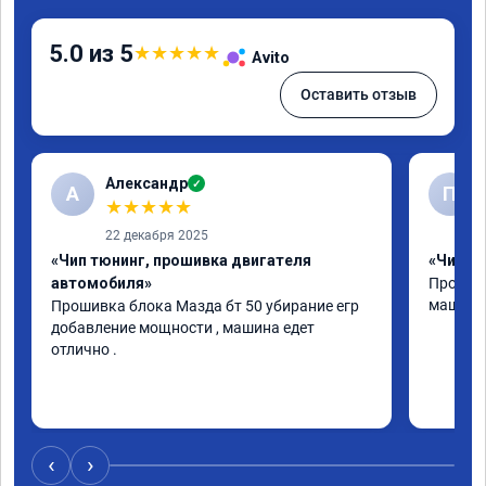
5.0 из 5
★
★
★
★
★
Avito
Оставить отзыв
Александр
✓
А
П
★
★
★
★
★
22 декабря 2025
«Чип тюнинг, прошивка двигателя
«Чип т
автомобиля»
Прошили
машина.
Прошивка блока Мазда бт 50 убирание егр 
добавление мощности , машина едет 
отлично .
‹
›