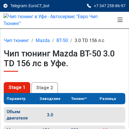
Telegram: EuroCT_bot
+7 347 258-86-97
Чип тюнинг
Mazda
BT-50
3.0 TD 156 л.с
Чип тюнинг Mazda BT-50 3.0
TD 156 лс в Уфе.
Stage 1
Stage 2
Параметр
Заводские
Тюнинг*
Разница
Объем
3.0
двигателя