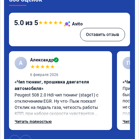
5.0 из 5
★
★
★
★
★
Avito
Оставить отзыв
Александр
✓
А
П
★
★
★
★
★
6 февраля 2026
«Чип тюнинг, прошивка двигателя
«Чип тю
автомобиля»
Приезжа
быстро 
Peugeot 508 2.0 Hdi чип тюнинг (stage1) с 
постоян
отключением EGR. Ну что- Пыж поехал! 
не связ
Отклик на педаль газа, четкость работы 
подсказ
КПП, при наборе скорости чувствуется 
поступи
солидный запас мощности. Ребята 
Читать полностью
Читать 
данную 
постарались на совесть, рекомендую!
буду ез