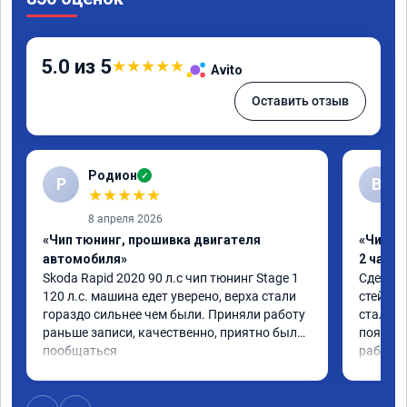
5.0 из 5
★
★
★
★
★
Avito
Оставить отзыв
Родион
✓
Р
В
★
★
★
★
★
8 апреля 2026
«Чип тюнинг, прошивка двигателя
«Чип тю
автомобиля»
2 часа»
Skoda Rapid 2020 90 л.с чип тюнинг Stage 1 
Сделали
120 л.с. машина едет уверено, верха стали 
стейдж1
гораздо сильнее чем были. Приняли работу 
стала п
раньше записи, качественно, приятно было 
появила
пообщаться
работой