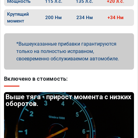
Мощность
115 л.с.
135 л.с.
+20 л.с.
Крутящий
200 Нм
234 Нм
+34 Нм
момент
Вышеуказанные прибавки гарантируются
только на полностью исправном,
своевременно обслуживаемом автомобиле.
Включено в стоимость:
Выше тяга - прирост момента с низких
оборотов.