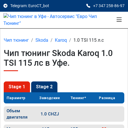
Telegram: EuroCT_bot
+7 347 258-86-97
Чип тюнинг
Skoda
Karoq
1.0 TSI 115 л.с
Чип тюнинг Skoda Karoq 1.0
TSI 115 лс в Уфе.
Stage 1
Stage 2
Параметр
Заводские
Тюнинг*
Разница
Объем
1.0 CHZJ
двигателя