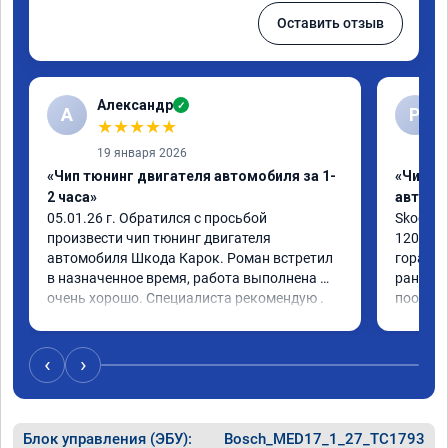
Оставить отзыв
Александр
✓
А
Р
★
★
★
★
★
19 января 2026
«Чип тюнинг двигателя автомобиля за 1-
«Чип т
2 часа»
автомо
05.01.26 г. Обратился с просьбой 
Skoda Ra
произвести чип тюнинг двигателя 
120 л.с.
автомобиля Шкода Карок. Роман встретил 
гораздо
в назначенное время, работа выполнена 
раньше 
очень хорошо. Специалиста рекомендую .
пообща
‹
›
Блок управления (ЭБУ):
Bosch_MED17_1_27_TC1793