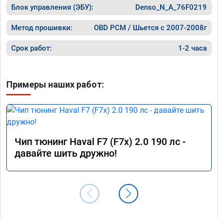
Блок управления (ЭБУ):
Denso_N_A_76F0219
старте.

Расход 
Метод прошивки:
OBD PCM / Шьется с 2007-2008г
спокойн
так как
Срок работ:
1-2 часа
Работа 
качеств
Примеры наших работ:
от 17.0
профес
Чип тюнинг Haval F7 (F7x) 2.0 190 лс -
давайте шить дружно!