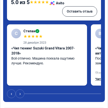
5.0 из 5
★
★
★
★
★
Avito
Оставить отзыв
Степан
✓
С
В
★
★
★
★
★
28 декабря 2023
«Чип тюнинг Suzuki Grand Vitara 2007-
«Чип т
2018»
автомо
Всё отлично. Машина поехала ощутимо 
После ч
лучше. Рекомендую.
заметно
Stage 1 
хочет у
Читать 
городе,
двигате
‹
›
Машина 
нажатие
и средн