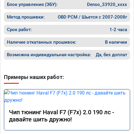
Блок управления (ЭБУ):
старте.

Denso_33920_xxxx
Расход топлива немного снизился при 
Метод прошивки:
OBD PCM / Шьется с 2007-2008г
спокойной езде, но при активной — вырас, 
так как двигатель лучше «крутится».

Срок работ:
1-2 часа
Работа была выполнена быстро и 
Наличие откатанных прошивок:
В наличии
качественно. Номер сертификата А012056 
от 17.01.26. Огромное спасибо команде за 
Возможна индивидуальная настройка:
Да, без доплат
профессионализм!
Примеры наших работ:
Чип тюнинг Haval F7 (F7x) 2.0 190 лс -
давайте шить дружно!