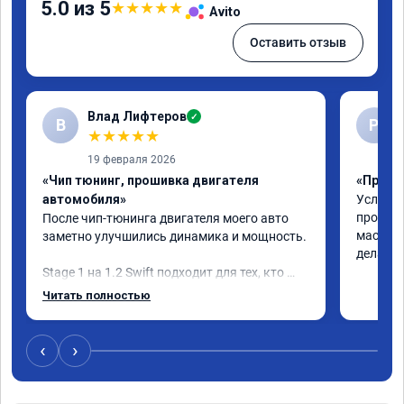
5.0 из 5
★
★
★
★
★
Avito
Оставить отзыв
Влад Лифтеров
✓
В
Р
★
★
★
★
★
19 февраля 2026
«Чип тюнинг, прошивка двигателя
«Прошив
автомобиля»
Услуга 
професс
После чип-тюнинга двигателя моего авто 
мастеру
заметно улучшились динамика и мощность.

дела!!!
Stage 1 на 1.2 Swift подходит для тех, кто 
хочет улучшить «эластичность» машины в 
Читать полностью
городе, но не ждет от атмосферного 
двигателя турбо-эффекта.

‹
›
Машина стала лучше реагировать на 
нажатие газа, особенно в диапазоне низких 
и средних оборотов. Исчезла вялость при 