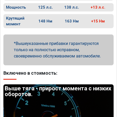
Мощность
125 л.с.
138 л.с.
+13 л.с.
Крутящий
148 Нм
163 Нм
+15 Нм
момент
Вышеуказанные прибавки гарантируются
только на полностью исправном,
своевременно обслуживаемом автомобиле.
Включено в стоимость:
Выше тяга - прирост момента с низких
оборотов.