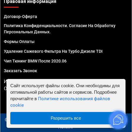
Правовая информация
Договор-Оферта
Политика Конфиденциальности. Согласие На Обработку
Персональных Данных.
Формы Оплаты
Удаление Сажевого Фильтра На Турбо Дизеле TDI
Чип Тюнинг BMW После 2020.06
Заказать Звонок
ИП Смирнов Георгий Павлович. ИНН 781302555843,
Сайт использует файлы cookie. Они необходимы для
ОГРНИП 324470400032610
оптимальной работы сайтов и сервисов. Подробнее
прочитайте в
Политике использования файлов
cookie
Разрешить все
© 2010 - 2026 Чип тюнинг в Уфе - Автосервис "Евро Чип
Тюнинг"