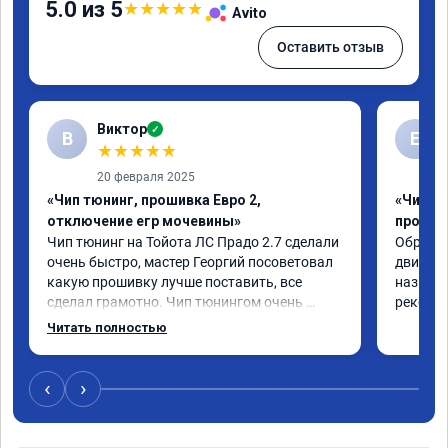
5.0 из 5
★
★
★
★
★
Avito
Оставить отзыв
Виктор
✓
В
Е
★
★
★
★
★
20 февраля 2025
«Чип тюнинг, прошивка Евро 2,
«Чип т
отключение егр мочевины»
прошив
Чип тюнинг на Тойота ЛС Прадо 2.7 сделали 
Обратил
очень быстро, мастер Георгий посоветовал 
двигател
какую прошивку лучше поставить, все 
назначе
сделал грамотно. Чип тюнингом очень 
рекомен
доволен, машина ожила немного, отзыв на 
Читать полностью
педаль газа стал значительно лучше. Такое 
ощущение, что коробка даже стала 
работать лучше, пропали провалы. Расход 
‹
›
топлива остался таким же, но динамика 
улучшилась. Советую этот сервис всем. 
Спасибо!!!