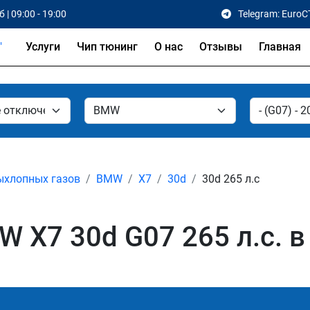
 | 09:00 - 19:00
Telegram: EuroC
Услуги
Чип тюнинг
О нас
Отзывы
Главная
ыхлопных газов
BMW
X7
30d
30d 265 л.с
 X7 30d G07 265 л.с. в