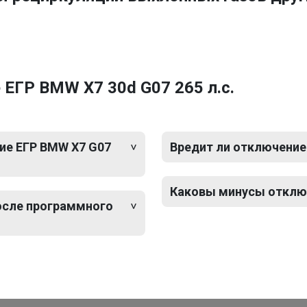
ЕГР BMW X7 30d G07 265 л.с.
ие ЕГР BMW X7 G07
Вредит ли отключение
Каковы минусы отключ
после программного