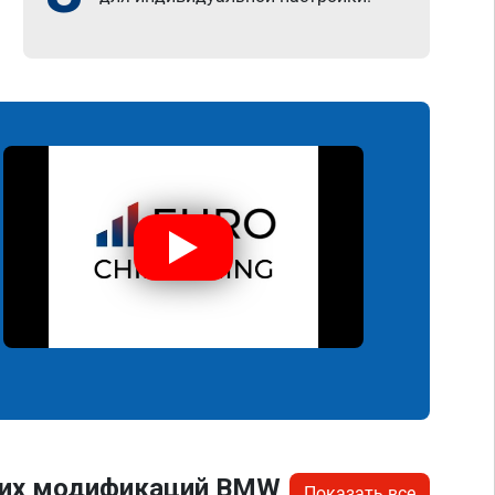
угих модификаций BMW
Показать все