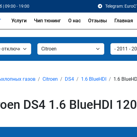
 | 09:00 - 19:00
Telegram: EuroC
Услуги
Чип тюнинг
О нас
Отзывы
Главная
ыхлопных газов
Citroen
DS4
1.6 BlueHDI
1.6 BlueHD
en DS4 1.6 BlueHDI 120 