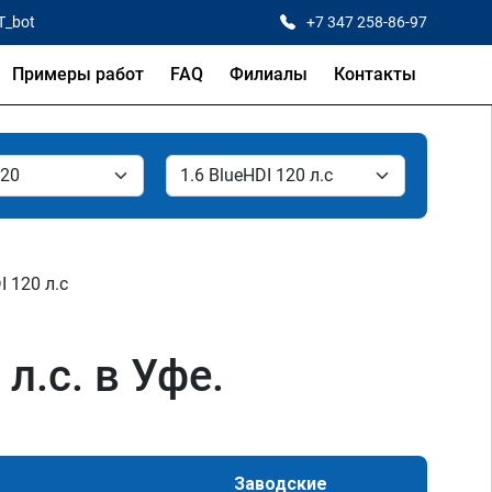
T_bot
+7 347 258-86-97
Примеры работ
FAQ
Филиалы
Контакты
I 120 л.с
л.с. в Уфе.
Заводские