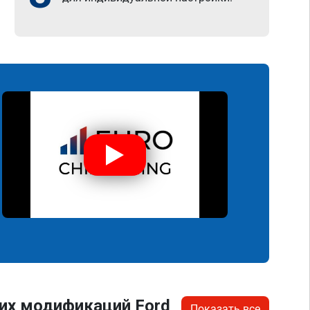
их модификаций Ford
Показать все