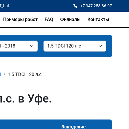
T_bot
+7 347 258-86-97
Примеры работ
FAQ
Филиалы
Контакты
I
1.5 TDCI 120 л.с
.с. в Уфе.
Заводские