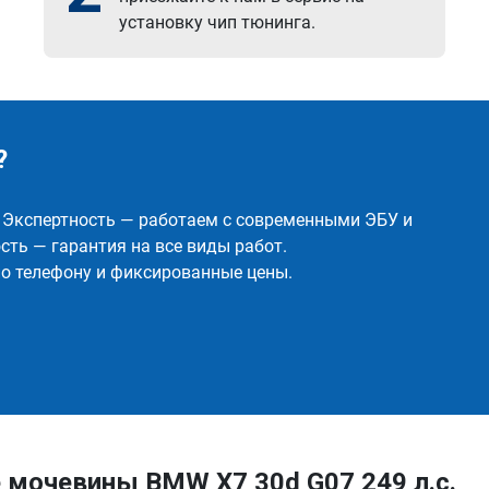
установку чип тюнинга.
?
✅ Экспертность — работаем с современными ЭБУ и
ть — гарантия на все виды работ.
о телефону и фиксированные цены.
 мочевины BMW X7 30d G07 249 л.с.