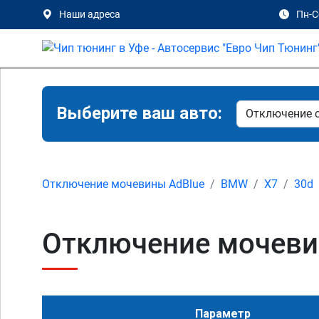
Наши адреса
Пн-Сб
Выберите ваш авто:
Отключение мочевины AdBlue
BMW
X7
30d
Отключение мочевин
Параметр