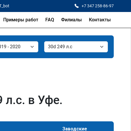
T_bot
+7 347 258-86-97
Примеры работ
FAQ
Филиалы
Контакты
л.с. в Уфе.
Заводские