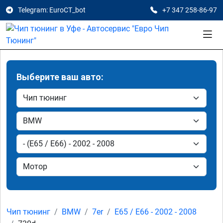
Telegram: EuroCT_bot
+7 347 258-86-97
Выберите ваш авто:
Чип тюнинг
BMW
7er
E65 / E66 - 2002 - 2008