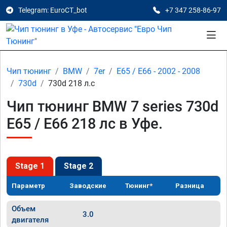
Telegram: EuroCT_bot
+7 347 258-86-97
Чип тюнинг
BMW
7er
E65 / E66 - 2002 - 2008
730d
730d 218 л.с
Чип тюнинг BMW 7 series 730d
E65 / E66 218 лс в Уфе.
Stage 1
Stage 2
Параметр
Заводские
Тюнинг*
Разница
Объем
3.0
двигателя