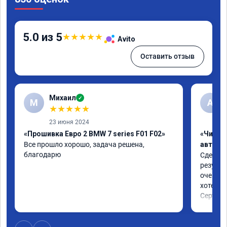
5.0 из 5
★
★
★
★
★
Avito
Оставить отзыв
Михаил
✓
М
A
★
★
★
★
★
23 июня 2024
«Прошивка Евро 2 BMW 7 series F01 F02»
«Чип т
Все прошло хорошо, задача решена, 
автомо
благодарю
Сделали
результ
очень п
хотел.

Сертифи