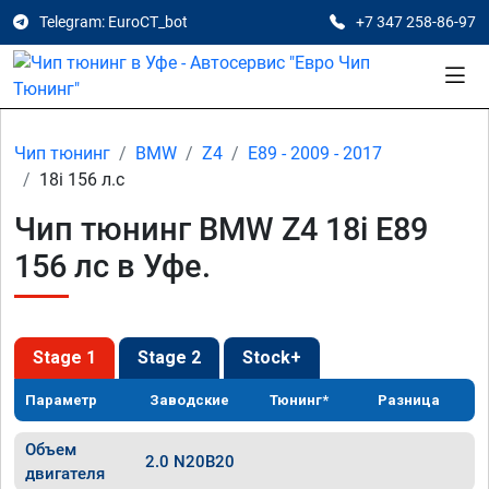
Telegram: EuroCT_bot
+7 347 258-86-97
Чип тюнинг
BMW
Z4
E89 - 2009 - 2017
18i 156 л.с
Чип тюнинг BMW Z4 18i E89
156 лс в Уфе.
Stage 1
Stage 2
Stock+
Параметр
Заводские
Тюнинг*
Разница
Объем
2.0 N20B20
двигателя