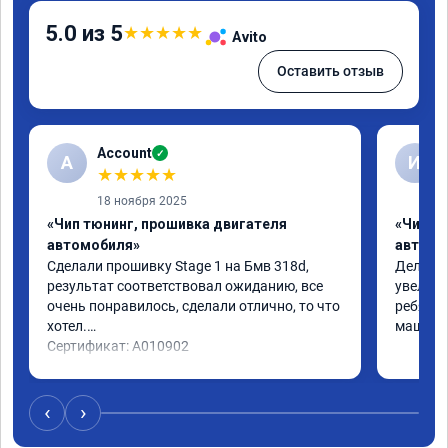
5.0 из 5
★
★
★
★
★
Avito
Оставить отзыв
Account
✓
A
И
★
★
★
★
★
18 ноября 2025
«Чип тюнинг, прошивка двигателя
«Чип т
автомобиля»
автомо
Сделали прошивку Stage 1 на Бмв 318d, 
Делали 
результат соответствовал ожиданию, все 
увеличе
очень понравилось, сделали отлично, то что 
ребята 
хотел.

машина 
Сертификат: A010902
‹
›