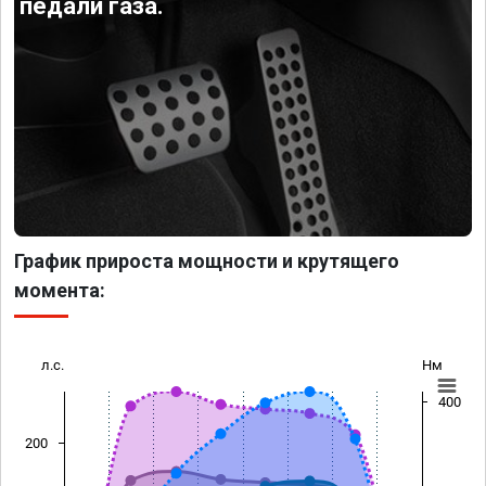
педали газа.
График прироста мощности и крутящего
момента:
л.с.
Нм
400
200