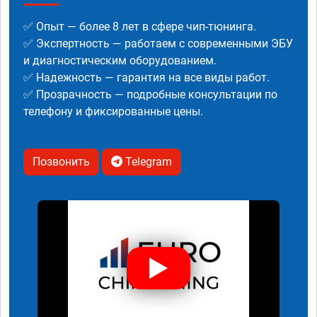
✅ Опыт — более 8 лет в сфере чип-тюнинга.
✅ Экспертность — работаем с современными ЭБУ
и диагностическим оборудованием.
✅ Надежность — гарантия на все виды работ.
✅ Прозрачность — подробные консультации по
телефону и фиксированные цены.
Позвонить
Telegram