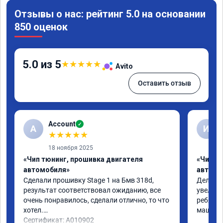
Отзывы о нас: рейтинг 5.0 на основании
850 оценок
5.0 из 5
★
★
★
★
★
Avito
Оставить отзыв
Account
✓
A
И
★
★
★
★
★
18 ноября 2025
«Чип тюнинг, прошивка двигателя
«Чип т
автомобиля»
автомо
Сделали прошивку Stage 1 на Бмв 318d, 
Делали 
результат соответствовал ожиданию, все 
увеличе
очень понравилось, сделали отлично, то что 
ребята 
хотел.

машина 
Сертификат: A010902