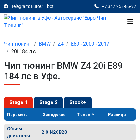
Telegram: EuroCT_bot
+7 347 258-86-97
Чип тюнинг
BMW
Z4
E89 - 2009 - 2017
20i 184 л.с
Чип тюнинг BMW Z4 20i E89
184 лс в Уфе.
Stage 1
Stage 2
Stock+
Параметр
Заводские
Тюнинг*
Разница
Объем
2.0 N20B20
двигателя