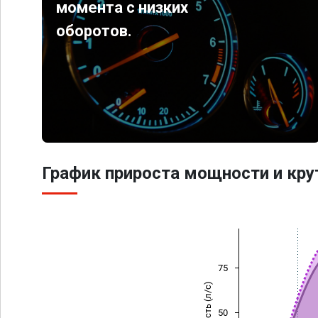
момента с низких
оборотов.
График прироста мощности и кр
75
Мощность (л/с)
50