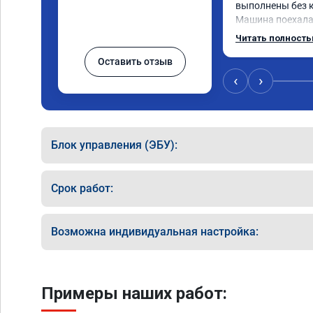
выполнены без к
Машина поехала 
обещали. Всё по
Читать полност
данную компани
Оставить отзыв
‹
›
Блок управления (ЭБУ):
Срок работ:
Возможна индивидуальная настройка:
Примеры наших работ: