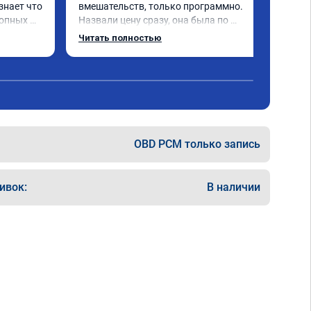
знает что 
вмешательств, только программно. 
опных 
Назвали цену сразу, она была по 
евый 
окончании работ без изменений. 
Читать полностью
Александр профи своего дела, спокойно 
ючили 
ответил на все мои вопросы и 
качественно сделал работу. Спасибо 
е в срок 
большое и процветания сервису!!!
на 
 
!!! Все 
OBD PCM только запись
ивок:
В наличии
и 