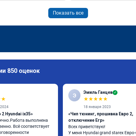
Показать все
ии 850 оценок
Эмиль Ганцев
✓
Э
★
★
★
★
★
★
★
 2024
18 января 2023
2 Hyundai ix35»
«Чип тюнинг, прошивка Евро 2,
ично.Работа выполнена 
отключение Егр»
енно. Всё соответствует 
Всех приветствую!

оговоренности 
У меня Hyundai grand starex Евро-6