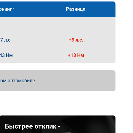
юнинг*
Разница
7 л.с.
+9 л.с.
43 Нм
+13 Нм
мом автомобиле.
Быстрее отклик -