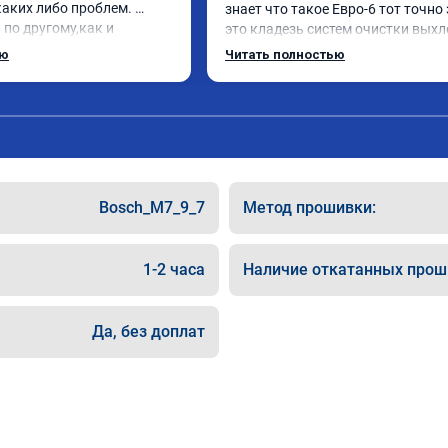
аких либо проблем. 
знает что такое Евро-6 тот точно 
по другому,как и 
это кладезь систем очистки выхл
нравилось. Рекомендую 
газов, там и ЕГР и мочевина, саж
ью
Читать полностью
ю.
фильтр и катализатор и тд

Обратился к ребятам чтобы откл
все эти системы.

Хорошие специалисты, сделали вс
как договаривались, всегда были 
связи, дали гарантию на работы, а
Главное!!!! Машина стала ракетой 
Bosch_M7_9_7
Метод прошивки:
поехало, ничего теперь не мешает 
двигаться в оживленном городе, 
маневренность +1000 сразу.

1-2 часа
Наличие откатанных прош
В общем рекомендую. Всем добра 
прямого пути!
Да, без доплат