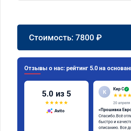
Стоимость:
7800
₽
Отзывы о нас: рейтинг 5.0 на основан
Кир С
✓
К
5.0 из 5
★
★
★
★
★
★
★
★
20 апреля
«Прошивка Евро 
Avito
Спасибо.Всё отл
быстро и качеств
описанию. Все д