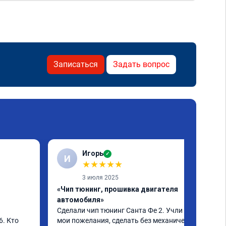
Записаться
Задать вопрос
Игорь
✓
И
★
★
★
★
★
3 июля 2025
«Чип тюнинг, прошивка двигателя
автомобиля»
Сделали чип тюнинг Санта Фе 2. Учли все 
. Кто 
мои пожелания, сделать без механических 