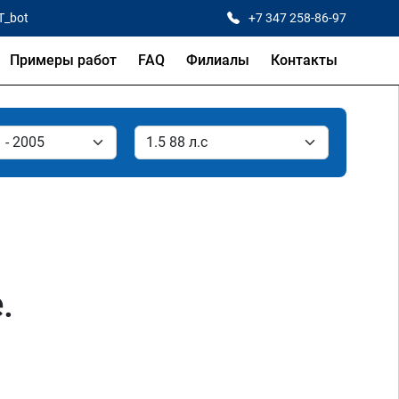
T_bot
+7 347 258-86-97
Примеры работ
FAQ
Филиалы
Контакты
.