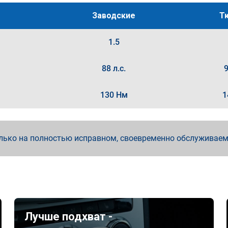
Заводские
Т
1.5
88 л.с.
9
130 Нм
1
лько на полностью исправном, своевременно обслуживае
Лучше подхват -