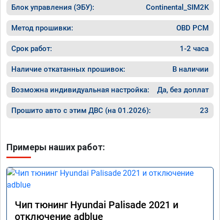
Блок управления (ЭБУ):
Continental_SIM2K
Машина 
ничего 
оживлен
Метод прошивки:
OBD PCM
сразу.

В общем
Срок работ:
1-2 часа
пути!
Наличие откатанных прошивок:
В наличии
Возможна индивидуальная настройка:
Да, без доплат
Прошито авто с этим ДВС (на 01.2026):
23
Примеры наших работ:
Чип тюнинг Hyundai Palisade 2021 и
отключение adblue