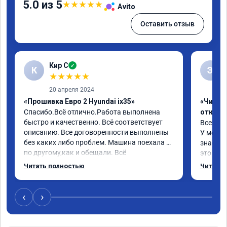
5.0 из 5
★
★
★
★
★
Avito
Оставить отзыв
Кир С
✓
К
Э
★
★
★
★
★
20 апреля 2024
«Прошивка Евро 2 Hyundai ix35»
«Чип тю
Спасибо.Всё отлично.Работа выполнена 
отключ
быстро и качественно. Всё соответствует 
Всех пр
описанию. Все договоренности выполнены 
У меня H
без каких либо проблем. Машина поехала 
знает чт
по другому,как и обещали. Всё 
это кла
понравилось. Рекомендую данную 
газов, 
Читать полностью
Читать 
компанию.
фильтр 
Обратил
эти сист
‹
›
Хорошие
как дог
дали гар