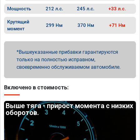
Мощность
212 л.с.
245 л.с.
+33 л.с.
Крутящий
299 Нм
370 Нм
+71 Нм
момент
Вышеуказанные прибавки гарантируются
только на полностью исправном,
своевременно обслуживаемом автомобиле.
Включено в стоимость:
Выше тяга - прирост момента с низких
оборотов.