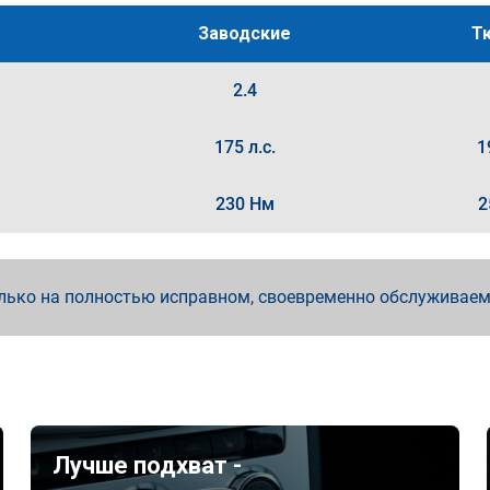
Заводские
Т
2.4
175 л.с.
1
230 Нм
2
лько на полностью исправном, своевременно обслуживае
Лучше подхват -