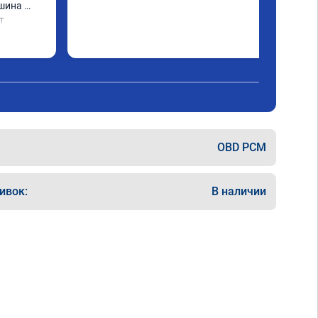
шина 
 
димости 
OBD PCM
ивок:
В наличии