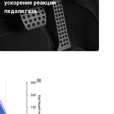
ускорение реакции
педали газа.
250
200
Крутящий момент (Нм)
150