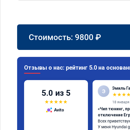
Стоимость:
9800
₽
Отзывы о нас: рейтинг 5.0 на основан
Эмиль Г
Э
5.0 из 5
★
★
★
★
★
★
★
★
18 января
«Чип тюнинг, пр
Avito
отключение Ег
Всех приветствую
У меня Hyundai gr