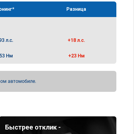
юнинг*
Разница
93 л.с.
+18 л.с.
53 Нм
+23 Нм
мом автомобиле.
Быстрее отклик -