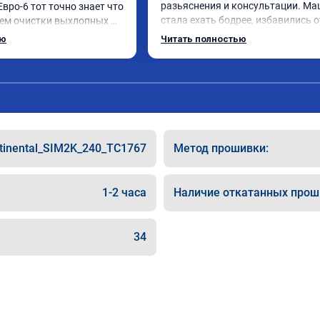
разьяснения и консультации. Ма
Евро-6 тот точно знает что 
стала ехать бодрее, избавились от
тем очистки выхлопных 
задумчивости, болеше нет необхо
 и мочевина, сажевый 
ью
Читать полностью
переходить в ручной режим.

атор и тд

Резутатом доволен. Спасибо.
ятам чтобы отключили 
исты, сделали все в срок 
ись, всегда были на 
нтию на работы, а 
а стала ракетой 🚀!!! Все 
tinental_SIM2K_240_TC1767
Метод прошивки:
теперь не мешает 
вленном городе, 
1000 сразу.

1-2 часа
Наличие откатанных прош
дую. Всем добра и 
34