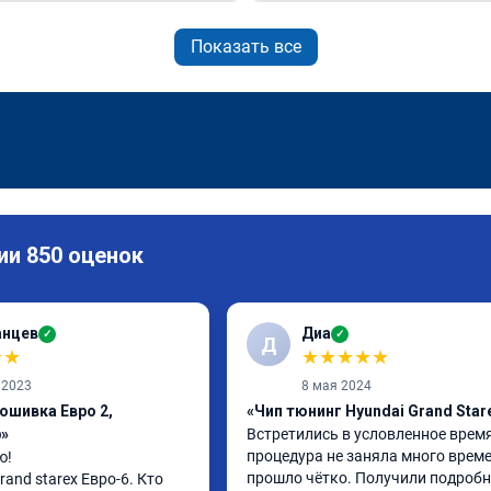
Показать все
ии 850 оценок
анцев
Диа
✓
✓
Д
★
★
★
★
★
★
★
 2023
8 мая 2024
ошивка Евро 2,
«Чип тюнинг Hyundai Grand Star
р»
Встретились в условленное время,
процедура не заняла много времен
!

прошло чётко. Получили подробн
and starex Евро-6. Кто 