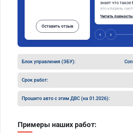
знает что такое 
это кладезь сис
газов, там и ЕГР
Читать полност
фильтр и катализ
Оставить отзыв
Обратился к реб
все эти системы.

‹
›
Хорошие специал
как договаривал
связи, дали гара
Главное!!!! Машин
Блок управления (ЭБУ):
Con
поехало, ничего 
двигаться в ожи
маневренность +
Срок работ:
В общем рекомен
прямого пути!
Прошито авто с этим ДВС (на 01.2026):
Примеры наших работ: