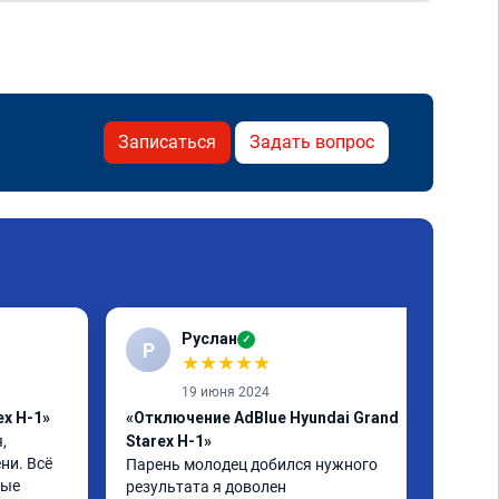
Записаться
Задать вопрос
Руслан
✓
Р
★
★
★
★
★
19 июня 2024
ex H-1»
«Отключение AdBlue Hyundai Grand
 
Starex H-1»
и. Всё 
Парень молодец добился нужного 
ые 
результата я доволен