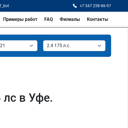
T_bot
+7 347 258-86-97
Примеры работ
FAQ
Филиалы
Контакты
 лс в Уфе.