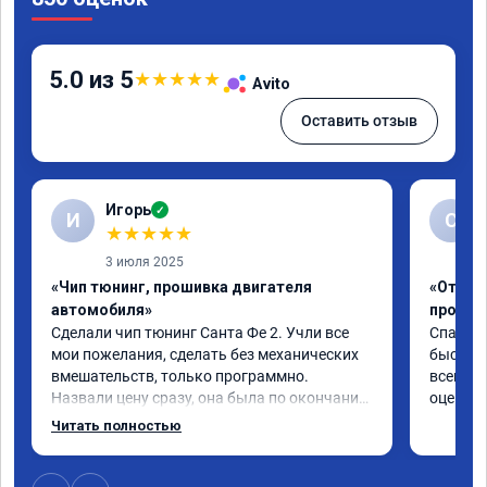
5.0 из 5
★
★
★
★
★
Avito
Оставить отзыв
Игорь
✓
И
С
★
★
★
★
★
3 июля 2025
«Чип тюнинг, прошивка двигателя
«Отключ
автомобиля»
прошив
Сделали чип тюнинг Санта Фе 2. Учли все 
Спасибо
мои пожелания, сделать без механических 
быстро ,
вмешательств, только программно. 
всем ре
Назвали цену сразу, она была по окончании 
оценку 
работ без изменений. Александр профи 
Читать полностью
своего дела, спокойно ответил на все мои 
вопросы и качественно сделал работу. 
Спасибо большое и процветания сервису!!!