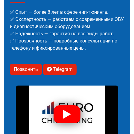
✅ Опыт — более 8 лет в сфере чип-тюнинга.
✅ Экспертность — работаем с современными ЭБУ
и диагностическим оборудованием.
✅ Надежность — гарантия на все виды работ.
✅ Прозрачность — подробные консультации по
телефону и фиксированные цены.
Позвонить
Telegram