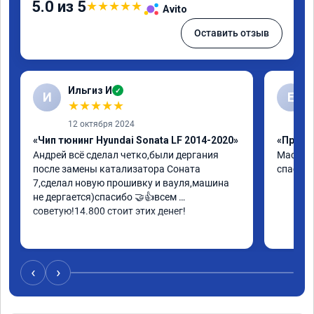
5.0 из 5
★
★
★
★
★
Avito
Оставить отзыв
Ильгиз И
✓
И
Е
★
★
★
★
★
12 октября 2024
«Чип тюнинг Hyundai Sonata LF 2014-2020»
«Прошив
Андрей всё сделал четко,были дергания 
Мастер 
после замены катализатора Соната 
спасибо
7,сделал новую прошивку и вауля,машина 
не дергается)спасибо 🤝👍всем 
советую!14.800 стоит этих денег!
‹
›