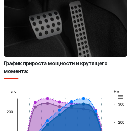
График прироста мощности и крутящего
момента:
л.с.
Нм
300
200
200