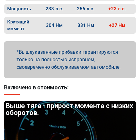
Мощность
233 л.с.
256 л.с.
+23 л.с.
Крутящий
304 Нм
331 Нм
+27 Нм
момент
Вышеуказанные прибавки гарантируются
только на полностью исправном,
своевременно обслуживаемом автомобиле.
Включено в стоимость:
Выше тяга - прирост момента с низких
оборотов.