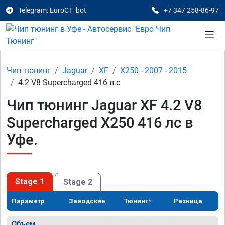
Telegram: EuroCT_bot
+7 347 258-86-97
Чип тюнинг
Jaguar
XF
X250 - 2007 - 2015
4.2 V8 Supercharged 416 л.с
Чип тюнинг Jaguar XF 4.2 V8
Supercharged X250 416 лс в
Уфе.
Stage 1
Stage 2
Параметр
Заводские
Тюнинг*
Разница
Объем