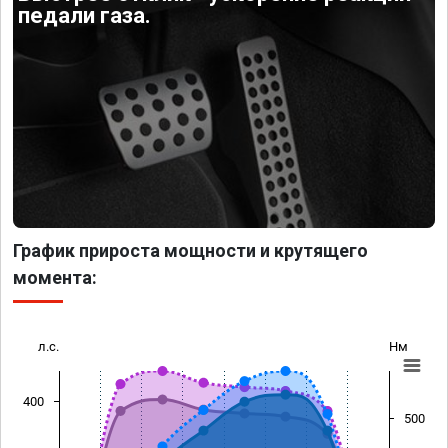
педали газа.
График прироста мощности и крутящего
момента:
л.с.
Нм
400
500