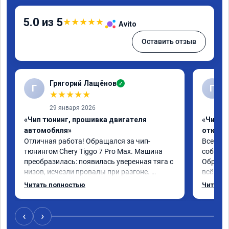
5.0 из 5
★
★
★
★
★
Avito
Оставить отзыв
Григорий Лащёнов
✓
Г
Г
★
★
★
★
★
29 января 2026
«Чип тюнинг, прошивка двигателя
«Чип тю
автомобиля»
отключе
Отличная работа! Обращался за чип-
Всем до
тюнингом Chery Tiggo 7 Pro Max. Машина 
собирал
преобразилась: появилась уверенная тяга с 
Обратил
низов, исчезли провалы при разгоне. 
всё в п
Расход в спокойном режиме даже немного 
записал
Читать полностью
Читать 
снизился. Все сделали профессионально, с 
часа и 
подробной консультацией. Рекомендую 
,спасиб
всем, кто сомневается.
ао11462
‹
›