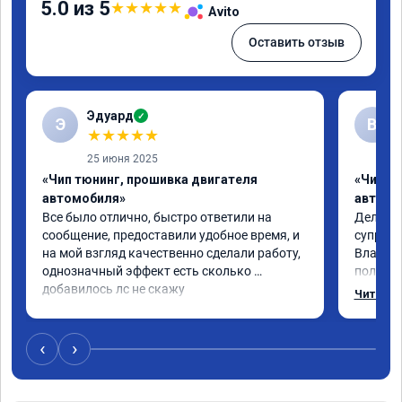
5.0 из 5
★
★
★
★
★
Avito
Оставить отзыв
Эдуард
✓
Э
В
★
★
★
★
★
25 июня 2025
«Чип тюнинг, прошивка двигателя
«Чип тю
автомобиля»
автомо
Все было отлично, быстро ответили на 
Делал ч
сообщение, предоставили удобное время, и 
супруге,
на мой взгляд качественно сделали работу, 
Владими
однозначный эффект есть сколько 
полетел
добавилось лс не скажу
спасибо
Читать 
на лекс
испытал
восторг
‹
›