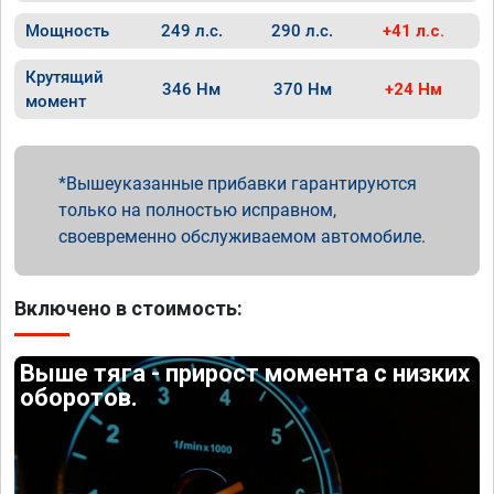
Мощность
249 л.с.
290 л.с.
+41 л.с.
Крутящий
346 Нм
370 Нм
+24 Нм
момент
Вышеуказанные прибавки гарантируются
только на полностью исправном,
своевременно обслуживаемом автомобиле.
Включено в стоимость:
Выше тяга - прирост момента с низких
оборотов.