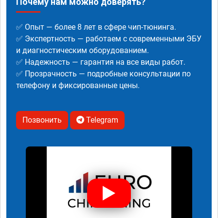
Почему нам можно доверять?
✅ Опыт — более 8 лет в сфере чип-тюнинга.
✅ Экспертность — работаем с современными ЭБУ
и диагностическим оборудованием.
✅ Надежность — гарантия на все виды работ.
✅ Прозрачность — подробные консультации по
телефону и фиксированные цены.
Позвонить
Telegram