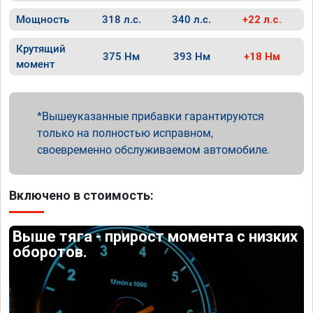
Мощность
318 л.с.
340 л.с.
+22 л.с.
Крутящий
375 Нм
393 Нм
+18 Нм
момент
Вышеуказанные прибавки гарантируются
только на полностью исправном,
своевременно обслуживаемом автомобиле.
Включено в стоимость:
Выше тяга - прирост момента с низких
оборотов.