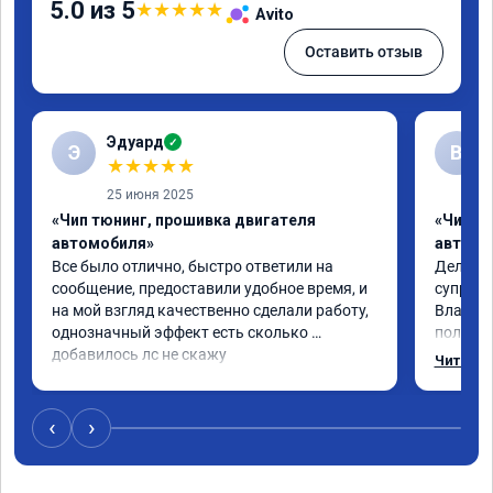
5.0 из 5
★
★
★
★
★
Avito
Оставить отзыв
Эдуард
✓
Э
В
★
★
★
★
★
25 июня 2025
«Чип тюнинг, прошивка двигателя
«Чип тю
автомобиля»
автомо
Все было отлично, быстро ответили на 
Делал ч
сообщение, предоставили удобное время, и 
супруге,
на мой взгляд качественно сделали работу, 
Владими
однозначный эффект есть сколько 
полетел
добавилось лс не скажу
спасибо
Читать 
на лекс
испытал
восторг
‹
›