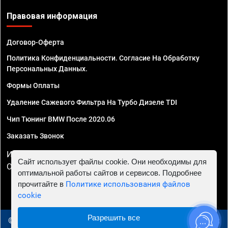
Правовая информация
Договор-Оферта
Политика Конфиденциальности. Согласие На Обработку
Персональных Данных.
Формы Оплаты
Удаление Сажевого Фильтра На Турбо Дизеле TDI
Чип Тюнинг BMW После 2020.06
Заказать Звонок
ИП Смирнов Георгий Павлович. ИНН 781302555843,
Сайт использует файлы cookie. Они необходимы для
ОГРНИП 324470400032610
оптимальной работы сайтов и сервисов. Подробнее
прочитайте в
Политике использования файлов
cookie
Разрешить все
© 2010 - 2026 Чип тюнинг в Уфе - Автосервис "Евро Чип