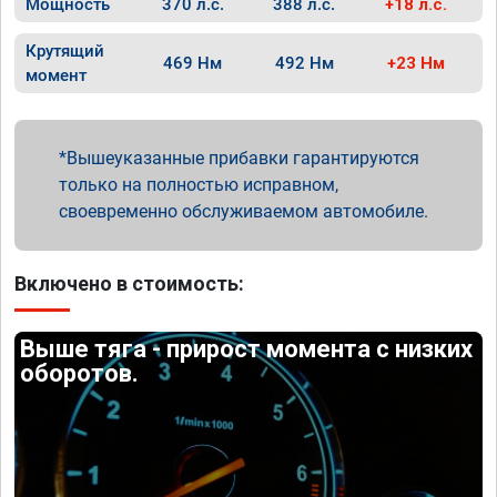
Мощность
370 л.с.
388 л.с.
+18 л.с.
Крутящий
469 Нм
492 Нм
+23 Нм
момент
Вышеуказанные прибавки гарантируются
только на полностью исправном,
своевременно обслуживаемом автомобиле.
Включено в стоимость:
Выше тяга - прирост момента с низких
оборотов.