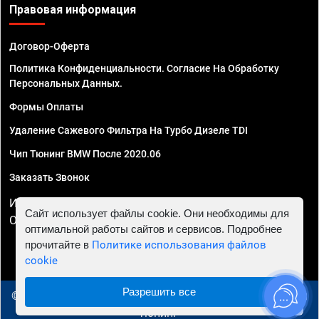
Правовая информация
Договор-Оферта
Политика Конфиденциальности. Согласие На Обработку
Персональных Данных.
Формы Оплаты
Удаление Сажевого Фильтра На Турбо Дизеле TDI
Чип Тюнинг BMW После 2020.06
Заказать Звонок
ИП Смирнов Георгий Павлович. ИНН 781302555843,
Сайт использует файлы cookie. Они необходимы для
ОГРНИП 324470400032610
оптимальной работы сайтов и сервисов. Подробнее
прочитайте в
Политике использования файлов
cookie
Разрешить все
© 2010 - 2026 Чип тюнинг в Уфе - Автосервис "Евро Чип
Тюнинг"