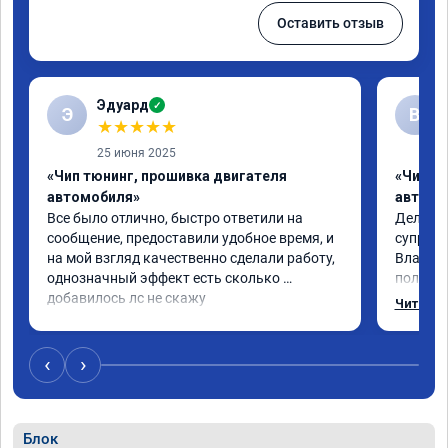
Оставить отзыв
Эдуард
✓
Э
В
★
★
★
★
★
25 июня 2025
«Чип тюнинг, прошивка двигателя
«Чип тю
автомобиля»
автомо
Все было отлично, быстро ответили на 
Делал ч
сообщение, предоставили удобное время, и 
супруге,
на мой взгляд качественно сделали работу, 
Владими
однозначный эффект есть сколько 
полетел
добавилось лс не скажу
спасибо
Читать 
на лекс
испытал
восторг
‹
›
Блок