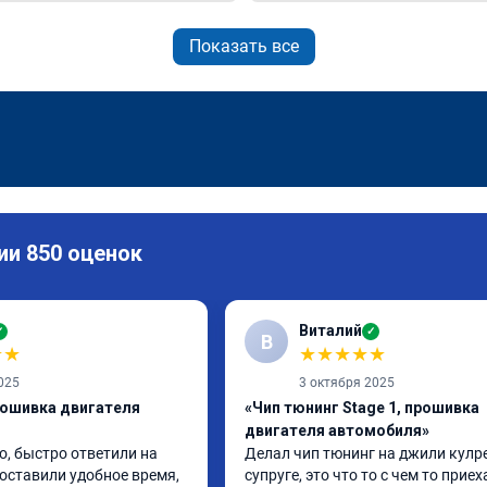
Показать все
ии 850 оценок
Виталий
✓
✓
В
★
★
★
★
★
★
★
025
3 октября 2025
рошивка двигателя
«Чип тюнинг Stage 1, прошивка
двигателя автомобиля»
, быстро ответили на 
Делал чип тюнинг на джили кулре
оставили удобное время, 
супруге, это что то с чем то приеха