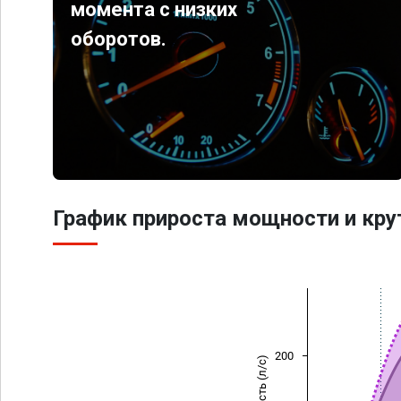
момента с низких
оборотов.
График прироста мощности и кр
200
Мощность (л/с)