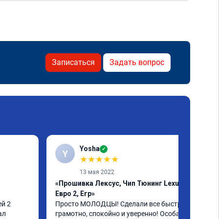
Записаться
Задать вопрос
Yosha
✓
Y
★
★
★
★
★
13 мая 2022
«Прошивка Лексус, Чип Тюнинг Lexus,
Евро 2, Егр»
й 2 
Просто МОЛОДЦЫ! Сделали все быстро, 
л 
грамотно, спокойно и уверенно! Особая 