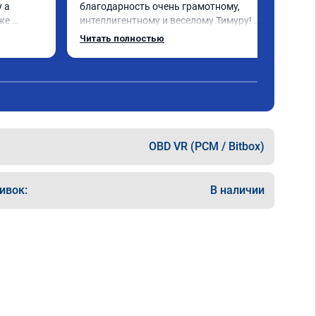
 а 
благодарность очень грамотному, 
же 
интеллигентному и веселому Тимуру! 
Ну и за 
Ребята профессионалы! Lexus GX-460 
Читать полностью
зажил новой жизнью! СПАСИБО!!!
ока 
OBD VR (PCM / Bitbox)
ивок:
В наличии