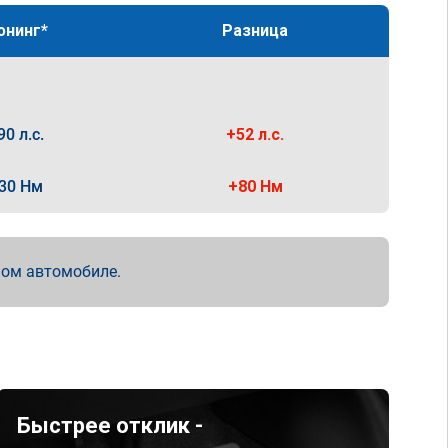
юнинг*
Разница
90 л.с.
+52 л.с.
30 Нм
+80 Нм
мом автомобиле.
Быстрее отклик -