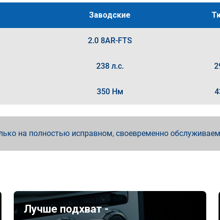
Заводские
Т
2.0 8AR-FTS
238 л.с.
2
350 Нм
4
лько на полностью исправном, своевременно обслуживае
Лучше подхват -