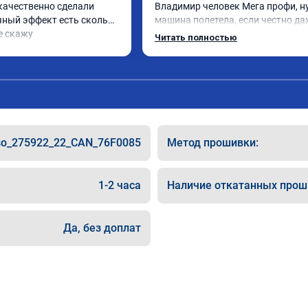
качественно сделали 
Владимир человек Мега профи, ну
чный эффект есть сколько 
машина полетела, если честно да
е скажу
страшно было, спасибо огромное. 
Читать полностью
одно сделал чип на лексус рх2 не 
попробовал еще пока испытали п
только супругину, она в восторге.
so_275922_22_CAN_76F0085
Метод прошивки:
1-2 часа
Наличие откатанных прош
Да, без доплат