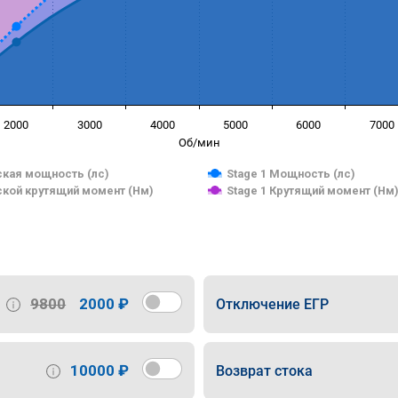
2000
3000
4000
5000
6000
7000
Об/мин
кая мощность (лс)
Stage 1 Мощность (лс)
кой крутящий момент (Нм)
Stage 1 Крутящий момент (Нм
9800
2000 ₽
Отключение ЕГР
10000 ₽
Возврат стока