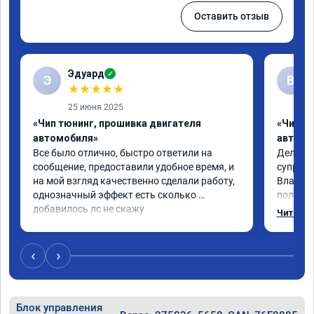
Оставить отзыв
Эдуард
✓
Э
В
★
★
★
★
★
25 июня 2025
«Чип тюнинг, прошивка двигателя
«Чип тю
автомобиля»
автомо
Все было отлично, быстро ответили на 
Делал ч
сообщение, предоставили удобное время, и 
супруге,
на мой взгляд качественно сделали работу, 
Владими
однозначный эффект есть сколько 
полетел
добавилось лс не скажу
спасибо
Читать 
на лекс
испытал
восторг
‹
›
Блок управления