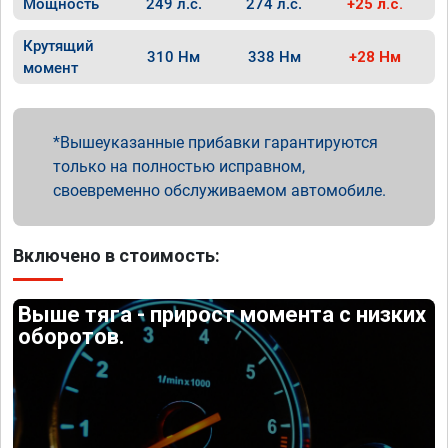
Мощность
249 л.с.
274 л.с.
+25 л.с.
Крутящий
310 Нм
338 Нм
+28 Нм
момент
Вышеуказанные прибавки гарантируются
только на полностью исправном,
своевременно обслуживаемом автомобиле.
Включено в стоимость:
Выше тяга - прирост момента с низких
оборотов.