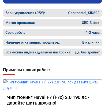
объявление и решил обратиться к вам за 
вреда э
помощью. Ребята приветливые, сразу взяли 
Блок управления (ЭБУ):
в работу. Знают своё дело. По времени 1,5 
Continental_SID803
часа длилась процедура. Цена конечно 
отличается от заявленной. Но результатом 
Метод прошивки:
OBD Bitbox
я доволен. Машинка не едет, а летит прям. 
Парням благодарность!!!!
Срок работ:
1-2 часа
Наличие откатанных прошивок:
В наличии
Возможна индивидуальная настройка:
Да, без доплат
Примеры наших работ:
Чип тюнинг Haval F7 (F7x) 2.0 190 лс -
давайте шить дружно!