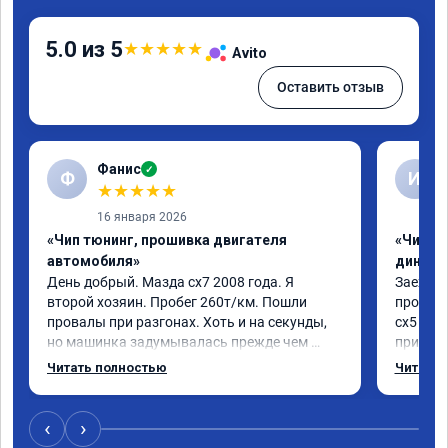
5.0 из 5
★
★
★
★
★
Avito
Оставить отзыв
Фанис
✓
Ф
И
★
★
★
★
★
16 января 2026
«Чип тюнинг, прошивка двигателя
«Чип тю
автомобиля»
диност
День добрый. Мазда сх7 2008 года. Я 
Заехал 
второй хозяин. Пробег 260т/км. Пошли 
прошить
провалы при разгонах. Хоть и на секунды, 
сх5 2.0л
но машинка задумывалась прежде чем 
приятно
разогнаться. Года 4 назад удалял 
педаль 
Читать полностью
Читать 
катализаторы без перепрошивок. Никаких 
ли, раз
ошибок не было. Но пообщавшись с 
не изме
людьми, решил всё таки сделать 
данную 
‹
›
перепрошивку. Увидел в авито ваше 
исправе