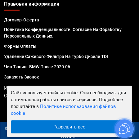
Правовая информация
Договор-Оферта
Политика Конфиденциальности. Согласие На Обработку
Персональных Данных.
Формы Оплаты
Удаление Сажевого Фильтра На Турбо Дизеле TDI
Чип Тюнинг BMW После 2020.06
Заказать Звонок
ИП Смирнов Георгий Павлович. ИНН 781302555843,
Сайт использует файлы cookie. Они необходимы для
ОГРНИП 324470400032610
оптимальной работы сайтов и сервисов. Подробнее
прочитайте в
Политике использования файлов
cookie
Разрешить все
© 2010 - 2026 Чип тюнинг в Уфе - Автосервис "Евро Чип
Тюнинг"