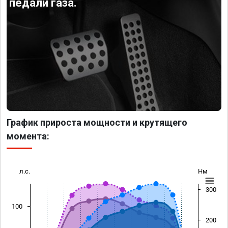
педали газа.
График прироста мощности и крутящего
момента:
л.с.
Нм
300
100
200