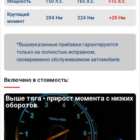
Мощность
150 л.с.
165 л.с.
+15 л.с.
Крутящий
204 Нм
224 Нм
+20 Нм
момент
Вышеуказанные прибавки гарантируются
только на полностью исправном,
своевременно обслуживаемом автомобиле.
Включено в стоимость:
Выше тяга - прирост момента с низких
оборотов.