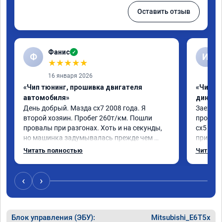
Оставить отзыв
Фанис
✓
Ф
И
★
★
★
★
★
16 января 2026
«Чип тюнинг, прошивка двигателя
«Чип тю
автомобиля»
диност
День добрый. Мазда сх7 2008 года. Я 
Заехал 
второй хозяин. Пробег 260т/км. Пошли 
прошить
провалы при разгонах. Хоть и на секунды, 
сх5 2.0л
но машинка задумывалась прежде чем 
приятно
разогнаться. Года 4 назад удалял 
педаль 
Читать полностью
Читать 
катализаторы без перепрошивок. Никаких 
ли, раз
ошибок не было. Но пообщавшись с 
не изме
людьми, решил всё таки сделать 
данную 
‹
›
перепрошивку. Увидел в авито ваше 
исправе
объявление и решил обратиться к вам за 
вреда э
помощью. Ребята приветливые, сразу взяли 
Блок управления (ЭБУ):
в работу. Знают своё дело. По времени 1,5 
Mitsubishi_E6T5x