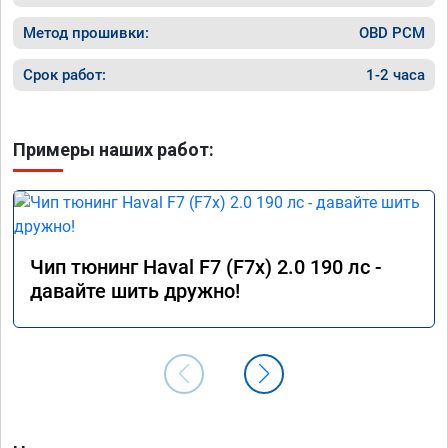
часа длилась процедура. Цена конечно 
отличается от заявленной. Но результатом 
Метод прошивки:
OBD PCM
я доволен. Машинка не едет, а летит прям. 
Парням благодарность!!!!
Срок работ:
1-2 часа
Примеры наших работ:
Чип тюнинг Haval F7 (F7x) 2.0 190 лс -
давайте шить дружно!