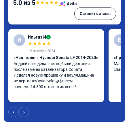
5.0 из 5
★
★
★
★
★
Avito
Оставить отзыв
Ильгиз И
✓
И
Е
★
★
★
★
★
12 октября 2024
«Чип тюнинг Hyundai Sonata LF 2014-2020»
«Прошив
Андрей всё сделал четко,были дергания 
Мастер 
после замены катализатора Соната 
спасибо
7,сделал новую прошивку и вауля,машина 
не дергается)спасибо 🤝👍всем 
советую!14.800 стоит этих денег!
‹
›