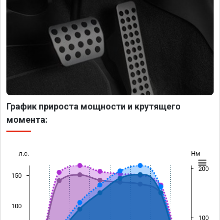
График прироста мощности и крутящего
момента:
л.с.
Нм
200
150
100
100