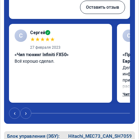
Оставить отзыв
Сергей
✓
С
С
★
★
★
★
★
27 февраля 2023
«Чип тюнинг Infiniti FX50»
«Прошив
Всё хорошо сделал.
Евро 2»
Делал п
инфинит
приборк
рассказ
доволен
Читать 
чуть бо
‹
›
Блок управления (ЭБУ):
Hitachi_MEC73_CAN_SH7059