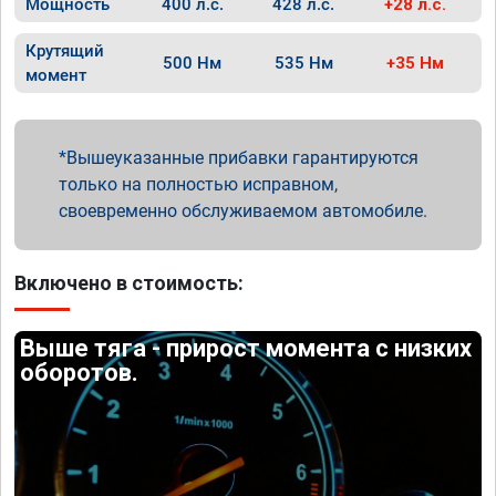
Мощность
400 л.с.
428 л.с.
+28 л.с.
Крутящий
500 Нм
535 Нм
+35 Нм
момент
Вышеуказанные прибавки гарантируются
только на полностью исправном,
своевременно обслуживаемом автомобиле.
Включено в стоимость:
Выше тяга - прирост момента с низких
оборотов.