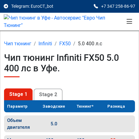
Telegram: EuroCT_bot
+7 347 258-86-97
Чип тюнинг
Infiniti
FX50
5.0 400 л.с
Чип тюнинг Infiniti FX50 5.0
400 лс в Уфе.
Stage 1
Stage 2
Параметр
Заводские
Тюнинг*
Разница
Объем
5.0
двигателя