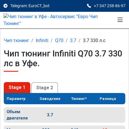
Telegram: EuroCT_bot
+7 347 258-86-97
Чип тюнинг
Infiniti
Q70
3.7
3.7 330 л.с
Чип тюнинг Infiniti Q70 3.7 330
лс в Уфе.
Stage 1
Stage 2
Параметр
Заводские
Тюнинг*
Разница
Объем
3.7
двигателя