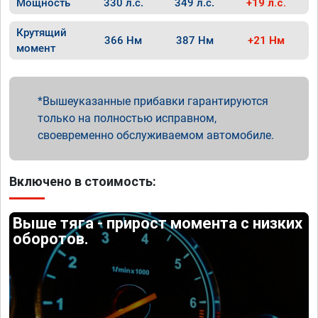
Мощность
330 л.с.
349 л.с.
+19 л.с.
Крутящий
366 Нм
387 Нм
+21 Нм
момент
Вышеуказанные прибавки гарантируются
только на полностью исправном,
своевременно обслуживаемом автомобиле.
Включено в стоимость:
Выше тяга - прирост момента с низких
оборотов.