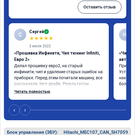
Оставить отзыв
Сергей
✓
С
Н
★
★
★
★
★
3 июля 2022
«Прошивка Инфинити, Чип тюнинг Infiniti,
«Чип т
Евро 2»
автомо
Делал прошивку евро2, на старый 
Приехал 
инфинити, чип и удаление старых ошибок на 
Установ
приборке. Перед этим почитали машину, все 
накат п
рассказали, тест-драйв. Результатом 
большое
доволен, расход упал, машина стала еще 
Читать полностью
чуть бодрее)
‹
›
Блок управления (ЭБУ):
Hitachi_MEC107_CAN_SH7059