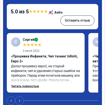
5.0 из 5
★
★
★
★
★
Avito
Оставить отзыв
Сергей
✓
С
Н
★
★
★
★
★
3 июля 2022
«Прошивка Инфинити, Чип тюнинг Infiniti,
«Чип т
Евро 2»
автомо
Делал прошивку евро2, на старый 
Приехал 
инфинити, чип и удаление старых ошибок на 
Установ
приборке. Перед этим почитали машину, все 
накат п
рассказали, тест-драйв. Результатом 
большое
доволен, расход упал, машина стала еще 
Читать полностью
чуть бодрее)
‹
›