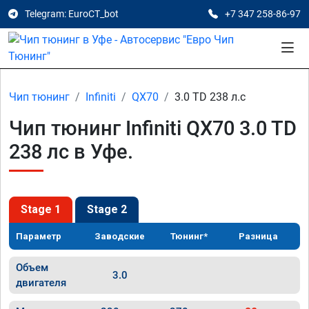
Telegram: EuroCT_bot
+7 347 258-86-97
Чип тюнинг
Infiniti
QX70
3.0 TD 238 л.с
Чип тюнинг Infiniti QX70 3.0 TD
238 лс в Уфе.
Stage 1
Stage 2
Параметр
Заводские
Тюнинг*
Разница
Объем
3.0
двигателя