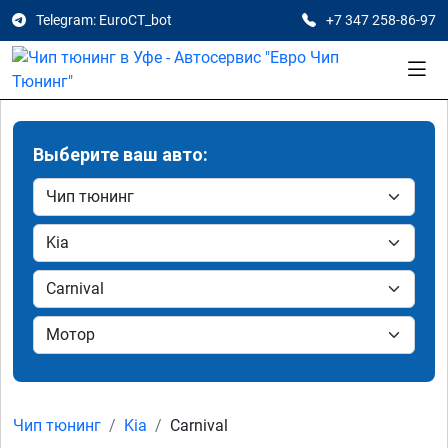
Telegram: EuroCT_bot
+7 347 258-86-97
Выберите ваш авто:
Чип тюнинг
Kia
Carnival